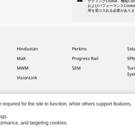
ゲティングCookie、機能Coo
およびパフォーマンスCooki
用を受け入れる必要がありま
Hindustan
Perkins
Sol
MaK
Progress Rail
SPM
MWM
SEM
Tur
Sys
VisionLink
equired for the site to function, while others support features,
せ＆連絡先
マイマーケティング情報配信設定
サイト･マップ
Cookie Settings
ngs.
Reserved. （無断複写･転載を禁じます）
rformance, and targeting cookies.