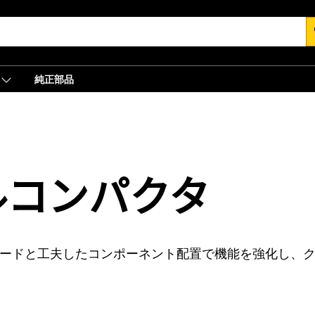
s
純正部品
タ
ルコンパクタ
ガードと工夫したコンポーネント配置で機能を強化し、