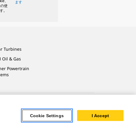
kie、
ます
eの使
す。
ar Turbines
 Oil & Gas
ner Powertrain
tems
法的事項
プライバシー
Cookie Settings
I Accept