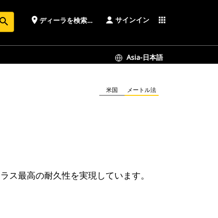
サインイン
place
apps
ディーラを検索する
earch
Asia-日本語
米国
メートル法
クラス最高の耐久性を実現しています。