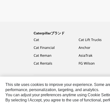
Caterpillarブランド
Cat
Cat Lift Trucks
Cat Financial
Anchor
Cat Reman
AsiaTrak
Cat Rentals
FG Wilson
This site uses cookies to improve your experience. Some are r
Caterpillar.com
Caterpillarジャパンへのお問い合わ
performance, personalization, targeting, and analytics.
You can adjust your preferences anytime using Cookie Setti
Asia-Japanese
Caterpillar © 2026. All Rights 
By selecting I Accept, you agree to the use of functional, pe