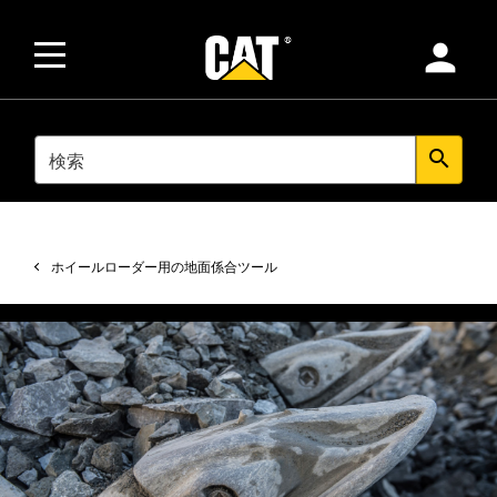
person
SEARCH
search
ホイールローダー用の地面係合ツール