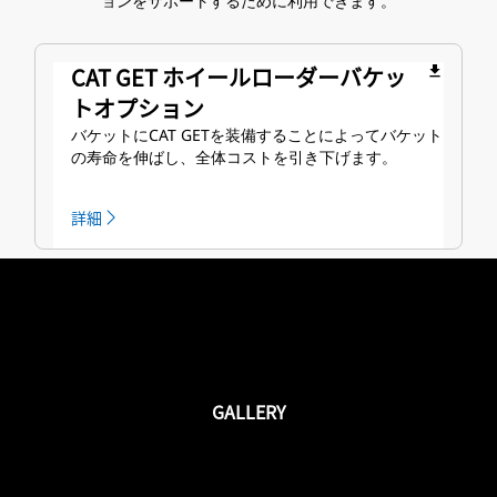
ョンをサポートするために利用できます。
CAT GET ホイールローダーバケッ
file_download
トオプション
バケットにCAT GETを装備することによってバケット
の寿命を伸ばし、全体コストを引き下げます。
詳細
GALLERY
ホイールローダのためのベー
スエッジシステム