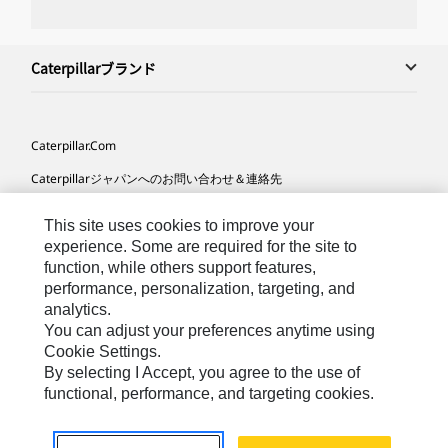
Caterpillarブランド
Caterpillar.com
Caterpillarジャパンへのお問い合わせ＆連絡先
マイマーケティング情報配信設定
This site uses cookies to improve your
サイト･マップ
experience. Some are required for the site to
function, while others support features,
Cookie Settings
performance, personalization, targeting, and
analytics.
法的事項
You can adjust your preferences anytime using
プライバシー
Cookie Settings.
By selecting I Accept, you agree to the use of
functional, performance, and targeting cookies.
Asia-
Caterpillar © 2026. All Rights Reserved. （無断複写･転
Japanese
載を禁じます）