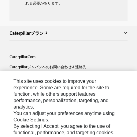
れる必要があります。
Caterpillarブランド
Caterpillar.com
Caterpillarジャパンへのお問い合わせ＆連絡先
マイマーケティング情報配信設定
This site uses cookies to improve your
サイト･マップ
experience. Some are required for the site to
function, while others support features,
Cookie Settings
performance, personalization, targeting, and
analytics.
法的事項
You can adjust your preferences anytime using
プライバシー
Cookie Settings.
By selecting I Accept, you agree to the use of
functional, performance, and targeting cookies.
Asia-
Caterpillar © 2026. All Rights Reserved. （無断複写･転