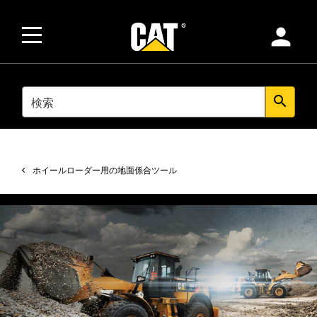
person
SEARCH
search
ホイールローダー用の地面係合ツール