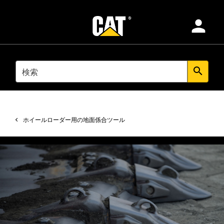
person
製品
SEARCH
search
業種別
ホイールローダー用の地面係合ツール
サービスおよびサポート
純正部品
ディーラを検索する