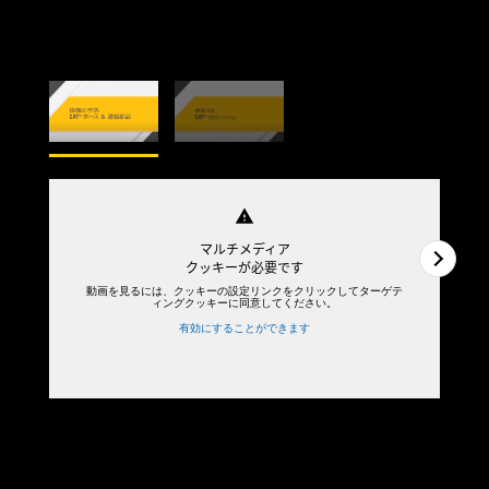
warning
マルチメディア
クッキーが必要です
動画を見るには、クッキーの設定リンクをクリックしてターゲテ
ィングクッキーに同意してください。
有効にすることができます
1
/
2
2
/