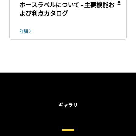
ホースラベルについて - 主要機能お
file_download
よび利点カタログ
詳細
ギャラリ
油圧ホースおよびカップリン
グ