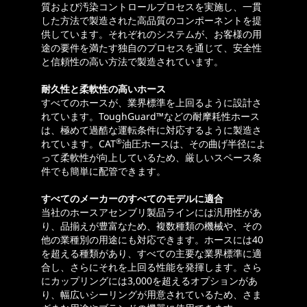
質および汚染コントロールプロセスを実施し、一貫
した方法で製造された高品質のコンポーネントを提
供しています。それぞれのシステムが、お客様の用
途の要件を満たす独自のプロセスを通じて、安全性
と信頼性の高い方法で製造されています。
耐久性と柔軟性の高いホース
すべてのホースが、業界標準を上回るように設計さ
れています。ToughGuard™などの耐摩耗性ホース
は、極めて過酷な運転条件に対応するように製造さ
®
れています。CAT
油圧ホースは、その曲げ半径によ
って柔軟性が向上しているため、厳しいスペース条
件でも簡単に配管できます。
すべてのメーカーのすべてのモデルに適合
当社のホースアセンブリ製品ラインには汎用性があ
り、品揃えが豊富なため、複数種類の機械や、その
他の業種別の用途にも対応できます。ホースには40
を超える種類があり、すべての主要な業界標準に適
合し、さらにそれを上回る性能を発揮します。さら
にカップリングには3,000を超えるオプションがあ
り、幅広いシーリングが用意されているため、さま