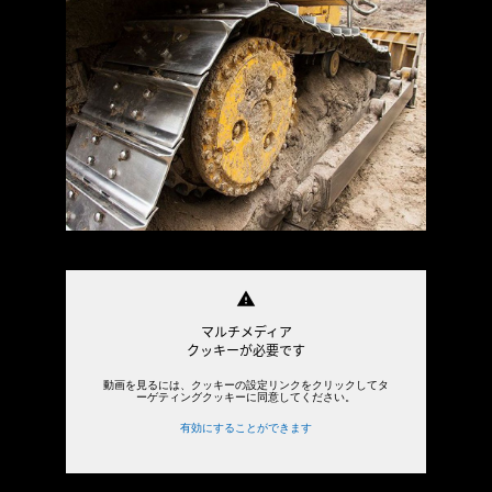
warning
マルチメディア
クッキーが必要です
動画を見るには、クッキーの設定リンクをクリックしてタ
ーゲティングクッキーに同意してください。
有効にすることができます