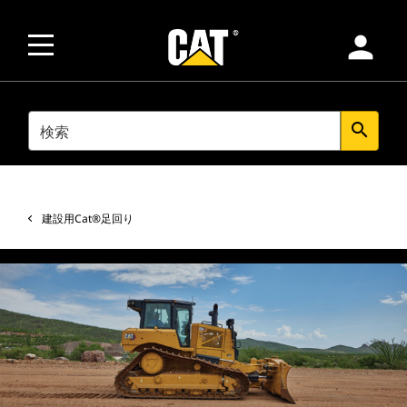
person
SEARCH
search
建設用Cat®足回り