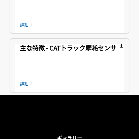
詳細
主な特徴 - CATトラック摩耗センサ
file_download
詳細
ギャラリー