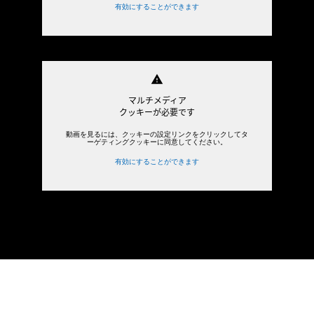
有効にすることができます
warning
マルチメディア
クッキーが必要です
動画を見るには、クッキーの設定リンクをクリックしてタ
ーゲティングクッキーに同意してください。
有効にすることができます