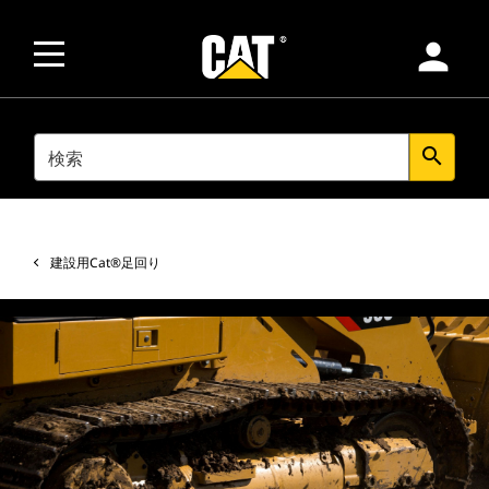
person
SEARCH
search
建設用Cat®足回り