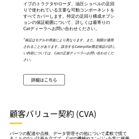
イプのトラクタやローダ、油圧ショベルの足回
りで使われている主要な可動コンポーネントを
すべてカバーします。特定の足回り構成オプシ
ョンの保証範囲について、詳しくは最寄りの
Catディーラへお問い合わせください。
*
保証はモデルや用途により異なります。また、制限が適用
されることがあります。該当するCaterpillar限定保証の詳し
い内容については、Catの正規ディーラへお問い合わせくだ
さい。
詳細はこちら
顧客バリュー契約 (CVA)
パーツの配達や点検、データ管理その他について柔軟で慌て
ることのない計画を立てて、Catの機械やエンジンを常に稼働