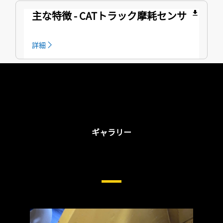
主な特徴 - CATトラック摩耗センサ
file_download
詳細
ギャラリー
足回り用Cat®トラック摩耗セ
ンサ