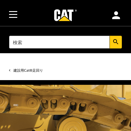
person
SEARCH
search
建設用Cat®足回り