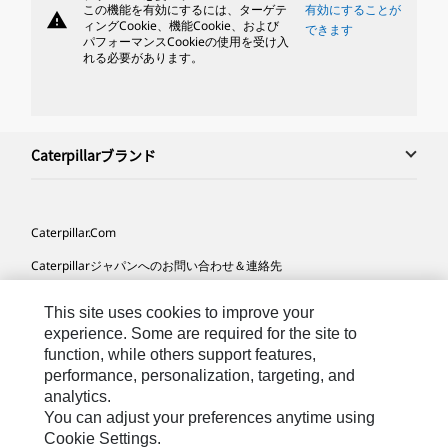
この機能を有効にするには、ターゲテ
有効にすることが
warning
ィングCookie、機能Cookie、および
できます
パフォーマンスCookieの使用を受け入
れる必要があります。
Caterpillarブランド
Caterpillar.com
Caterpillarジャパンへのお問い合わせ＆連絡先
マイマーケティング情報配信設定
This site uses cookies to improve your
サイト･マップ
experience. Some are required for the site to
function, while others support features,
Cookie Settings
performance, personalization, targeting, and
analytics.
法的事項
You can adjust your preferences anytime using
プライバシー
Cookie Settings.