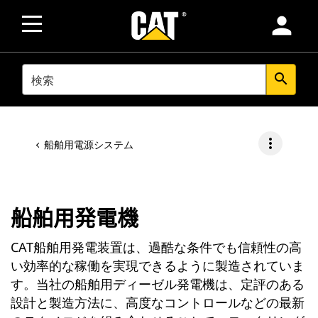
person
SEARCH
search
more_vert
船舶用電源システム
船舶用発電機
CAT船舶用発電装置は、過酷な条件でも信頼性の高
い効率的な稼働を実現できるように製造されていま
す。当社の船舶用ディーゼル発電機は、定評のある
設計と製造方法に、高度なコントロールなどの最新