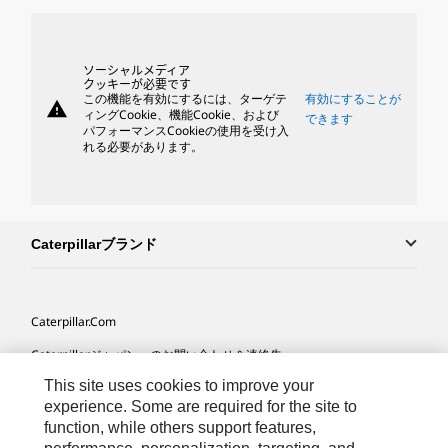
ソーシャルメディア
クッキーが必要です
この機能を有効にするには、ターゲテ
有効にすることが
warning
ィングCookie、機能Cookie、および
できます
パフォーマンスCookieの使用を受け入
れる必要があります。
Caterpillarブランド
Caterpillar.com
Caterpillarジャパンへのお問い合わせ＆連絡先
This site uses cookies to improve your
マイマーケティング情報配信設定
experience. Some are required for the site to
サイト･マップ
function, while others support features,