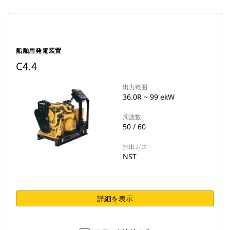
船舶用発電装置
C4.4
出力範囲
36.0R ~ 99 ekW
周波数
50 / 60
排出ガス
NST
詳細を表示