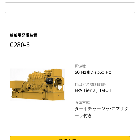
船舶用発電装置
C280-6
周波数
50 Hzまたは60 Hz
排出ガス/燃料戦略
EPA Tier 2、IMO II
吸気方式
ターボチャージャ/アフタク
ーラ付き