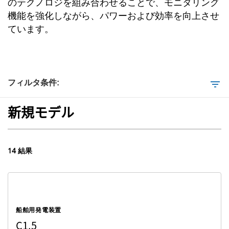
のテクノロジを組み合わせることで、モニタリング
機能を強化しながら、パワーおよび効率を向上させ
ています。
フィルタ条件:
filter_list
新規モデル
14 結果
船舶用発電装置
C1.5