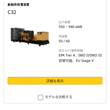
船舶用発電装置
C32
出力範囲
550 ~ 940 ekW
周波数
50 / 60
排出ガス/燃料戦略
EPA Tier 4、IMO II/IMO III
切替可能、EU Stage V
詳細を表示
モデルを比較する