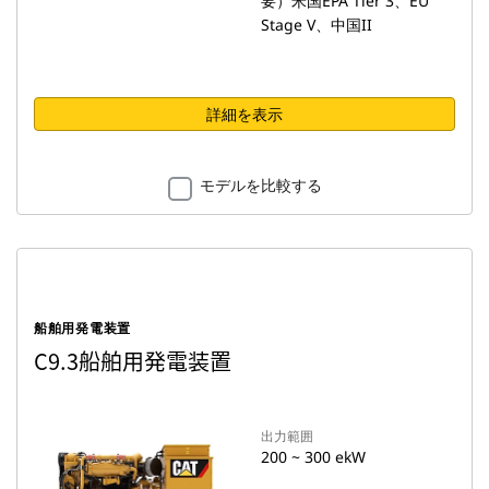
要）米国EPA Tier 3、EU
Stage V、中国II
詳細を表示
モデルを比較する
船舶用発電装置
C9.3船舶用発電装置
出力範囲
200 ~ 300 ekW