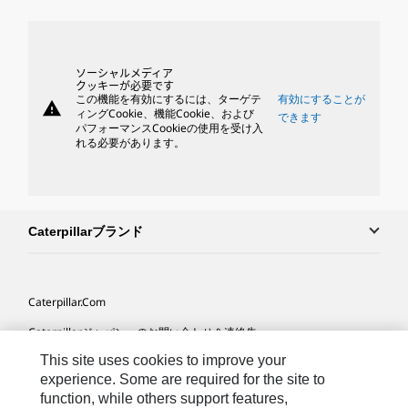
ソーシャルメディア
クッキーが必要です
この機能を有効にするには、ターゲテ
有効にすることが
warning
ィングCookie、機能Cookie、および
できます
パフォーマンスCookieの使用を受け入
れる必要があります。
Caterpillarブランド
Caterpillar.com
Caterpillarジャパンへのお問い合わせ＆連絡先
This site uses cookies to improve your
マイマーケティング情報配信設定
experience. Some are required for the site to
サイト･マップ
function, while others support features,