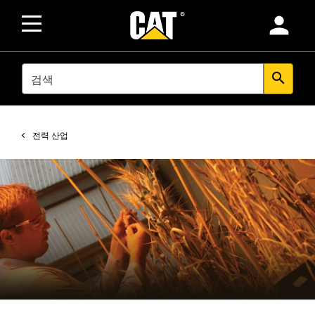
person
SEARCH
search
전력 산업