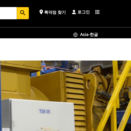
로그인
place
apps
특약점 찾기
search
Asia-한글