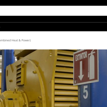
품
ined Heat & Power)