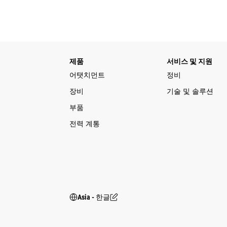
제품
서비스 및 지원
어탯치먼트
정비
장비
기술 및 솔루션
부품
전력 계통
Asia - 한글