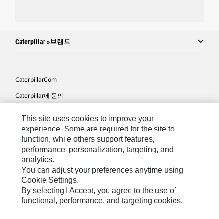
Caterpillar »브랜드
Caterpillar.com
Caterpillar에 문의
내 마케팅 기본 설정
This site uses cookies to improve your
사이트 맵
experience. Some are required for the site to
function, while others support features,
Cookie Settings
performance, personalization, targeting, and
analytics.
법적 고지
You can adjust your preferences anytime using
개인정보취급방침
Cookie Settings.
By selecting I Accept, you agree to the use of
위치정보 이용약관
functional, performance, and targeting cookies.