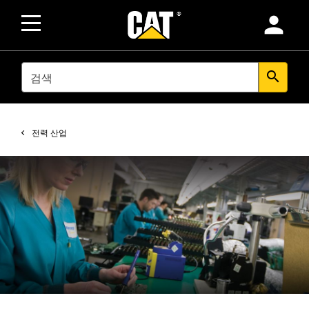
person
SEARCH
search
전력 산업