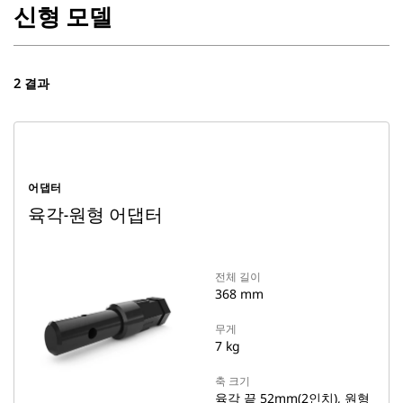
신형 모델
2 결과
어댑터
육각-원형 어댑터
전체 길이
368 mm
무게
7 kg
축 크기
육각 끝 52mm(2인치), 원형