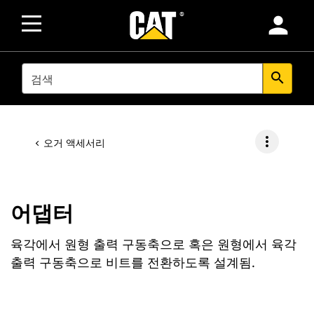
person
SEARCH
search
more_vert
오거 액세서리
어댑터
육각에서 원형 출력 구동축으로 혹은 원형에서 육각
출력 구동축으로 비트를 전환하도록 설계됨.