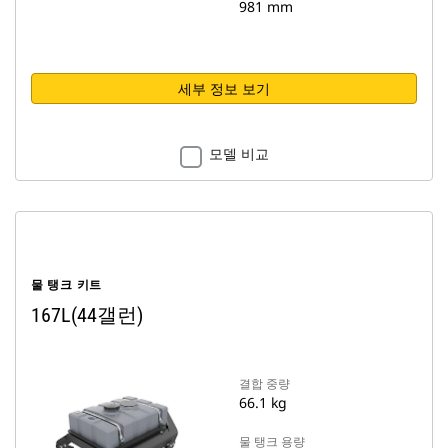
981 mm
세부 정보 보기
모델 비교
물 탱크 키트
167L(44갤런)
결합 중량
66.1 kg
물 탱크 용량