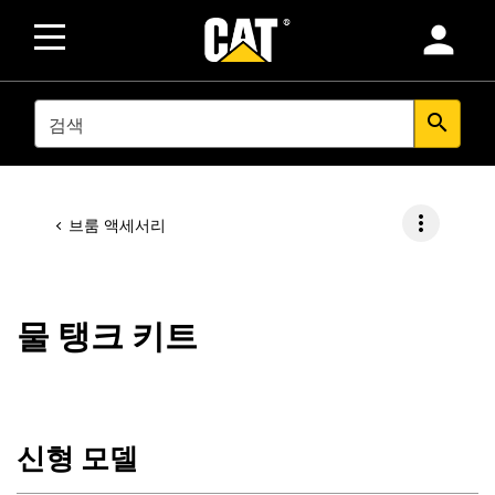
person
SEARCH
search
more_vert
브룸 액세서리
물 탱크 키트
신형 모델