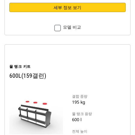
세부 정보 보기
모델 비교
물 탱크 키트
600L(159갤런)
결합 중량
195 kg
물 탱크 용량
600 l
전체 높이