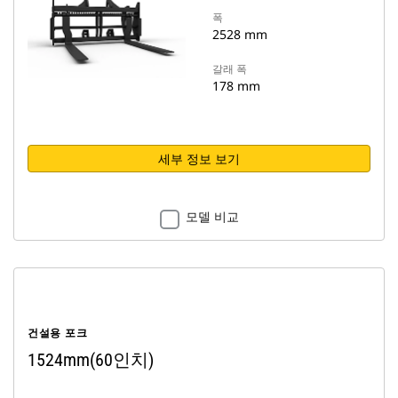
폭
2528 mm
갈래 폭
178 mm
세부 정보 보기
모델 비교
건설용 포크
1524mm(60인치)