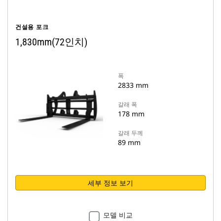
건설용 포크
1,830mm(72인치)
폭
2833 mm
갈래 폭
178 mm
갈래 두께
89 mm
세부 정보 보기
모델 비교