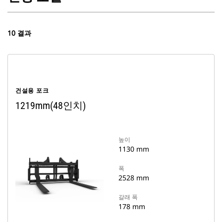
10 결과
건설용 포크
1219mm(48인치)
높이
1130 mm
폭
2528 mm
갈래 폭
178 mm