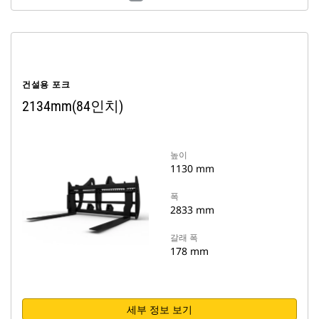
건설용 포크
2134mm(84인치)
높이
1130 mm
폭
2833 mm
갈래 폭
178 mm
세부 정보 보기