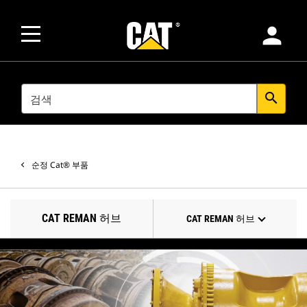
person
SEARCH
search
순정 Cat® 부품
CAT REMAN 허브
CAT REMAN 허브