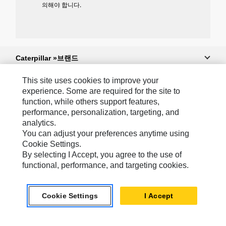
의해야 합니다.
Caterpillar »브랜드
This site uses cookies to improve your
experience. Some are required for the site to
Caterpillar.com
function, while others support features,
performance, personalization, targeting, and
Caterpillar에 문의
analytics.
내 마케팅 기본 설정
You can adjust your preferences anytime using
Cookie Settings.
사이트 맵
By selecting I Accept, you agree to the use of
Cookie Settings
functional, performance, and targeting cookies.
법적 고지
Cookie Settings
I Accept
개인정보취급방침
위치정보 이용약관