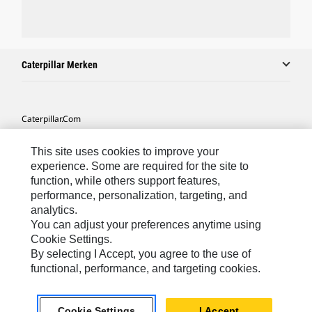
Caterpillar Merken
Caterpillar.com
Contact Caterpillar
This site uses cookies to improve your
Mijn Marketingvoorkeuren
experience. Some are required for the site to
function, while others support features,
Site Map
performance, personalization, targeting, and
analytics.
Cookie Settings
You can adjust your preferences anytime using
Legal
Cookie Settings.
By selecting I Accept, you agree to the use of
Privacy
functional, performance, and targeting cookies.
Europe-Dutch
© 2026 Caterpillar. Alle rechten voorbehouden.
Cookie Settings
I Accept