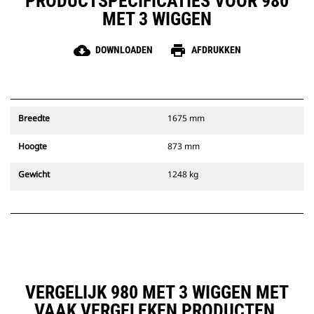
PRODUCTSPECIFICATIES VOOR 980
MET 3 WIGGEN
cloud_download
print
DOWNLOADEN
AFDRUKKEN
Breedte
1675 mm
Hoogte
873 mm
Gewicht
1248 kg
VERGELIJK 980 MET 3 WIGGEN MET
VAAK VERGELEKEN PRODUCTEN.