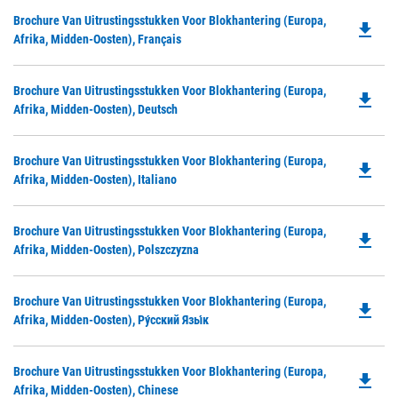
in
Do
Brochure Van Uitrustingsstukken Voor Blokhantering (Europa,
a
file_download
P
Afrika, Midden-Oosten), Français
N
O
Ta
in
Do
Brochure Van Uitrustingsstukken Voor Blokhantering (Europa,
a
file_download
P
Afrika, Midden-Oosten), Deutsch
N
O
Ta
in
Do
Brochure Van Uitrustingsstukken Voor Blokhantering (Europa,
a
file_download
P
Afrika, Midden-Oosten), Italiano
N
O
Ta
in
Do
Brochure Van Uitrustingsstukken Voor Blokhantering (Europa,
a
file_download
P
Afrika, Midden-Oosten), Polszczyzna
N
O
Ta
in
Do
Brochure Van Uitrustingsstukken Voor Blokhantering (Europa,
a
file_download
P
Afrika, Midden-Oosten), Ру́сский Язы́к
N
O
Ta
in
Do
Brochure Van Uitrustingsstukken Voor Blokhantering (Europa,
a
file_download
P
Afrika, Midden-Oosten), Chinese
N