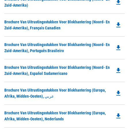
a
file_download
P
Zuid-Amerika)
N
O
Ta
in
Do
Brochure Van Uitrustingsstukken Voor Blokhantering (Noord- En
a
file_download
P
Zuid-Amerika), Français Canadien
N
O
Ta
in
Do
Brochure Van Uitrustingsstukken Voor Blokhantering (Noord- En
a
file_download
P
Zuid-Amerika), Português Brasileiro
N
O
Ta
in
Do
Brochure Van Uitrustingsstukken Voor Blokhantering (Noord- En
a
file_download
P
Zuid-Amerika), Español Sudamericano
N
O
Ta
in
Do
Brochure Van Uitrustingsstukken Voor Blokhantering (Europa,
a
file_download
P
Afrika, Midden-Oosten), عربي
N
O
Ta
in
Do
Brochure Van Uitrustingsstukken Voor Blokhantering (Europa,
a
file_download
P
Afrika, Midden-Oosten), Nederlands
N
O
Ta