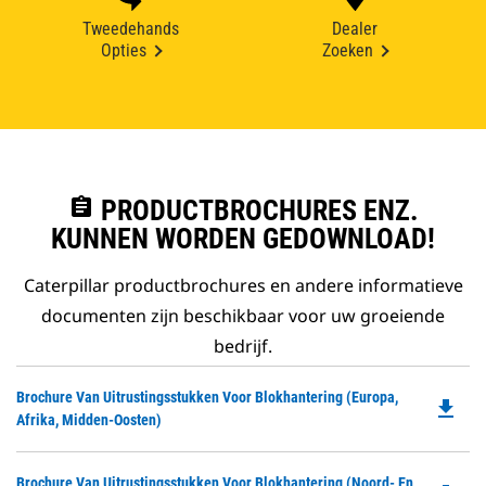
Tweedehands
Dealer
Opties
Zoeken
assignment
PRODUCTBROCHURES ENZ.
KUNNEN WORDEN GEDOWNLOAD!
Caterpillar productbrochures en andere informatieve
documenten zijn beschikbaar voor uw groeiende
bedrijf.
Do
Brochure Van Uitrustingsstukken Voor Blokhantering (Europa,
file_download
P
Afrika, Midden-Oosten)
O
in
Do
Brochure Van Uitrustingsstukken Voor Blokhantering (Noord- En