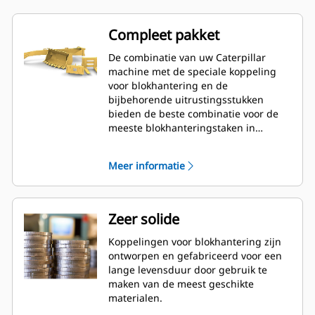
Compleet pakket
De combinatie van uw Caterpillar
machine met de speciale koppeling
voor blokhantering en de
bijbehorende uitrustingsstukken
bieden de beste combinatie voor de
meeste blokhanteringstaken in
steengroeven, zodat meer werk wordt
verzet in minder tijd. Neem contact op
Meer informatie
met uw dealer voor meer informatie.
Zeer solide
Koppelingen voor blokhantering zijn
ontworpen en gefabriceerd voor een
lange levensduur door gebruik te
maken van de meest geschikte
materialen.