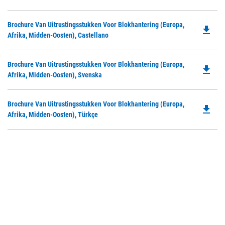
O
Ta
in
Do
Brochure Van Uitrustingsstukken Voor Blokhantering (Europa,
a
file_download
P
Afrika, Midden-Oosten), Castellano
N
O
Ta
in
Do
Brochure Van Uitrustingsstukken Voor Blokhantering (Europa,
a
file_download
P
Afrika, Midden-Oosten), Svenska
N
O
Ta
in
Do
Brochure Van Uitrustingsstukken Voor Blokhantering (Europa,
a
file_download
P
Afrika, Midden-Oosten), Türkçe
N
O
Ta
in
a
N
Ta