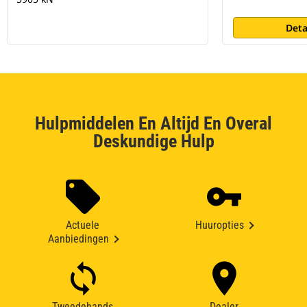
Deta
Hulpmiddelen En Altijd En Overal
Deskundige Hulp
Actuele
Huuropties
Aanbiedingen
Tweedehands
Dealer