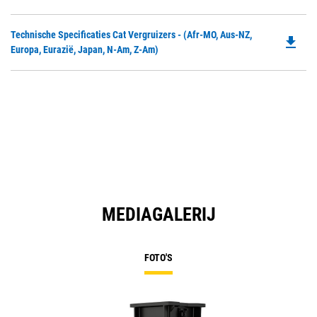
O
Ta
in
Do
Technische Specificaties Cat Vergruizers - (Afr-MO, Aus-NZ,
a
file_download
P
Europa, Eurazië, Japan, N-Am, Z-Am)
N
O
Ta
in
a
N
Ta
MEDIAGALERIJ
FOTO'S