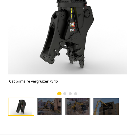
Cat primaire vergruizer P345
Cat