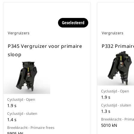
Geselecteerd
Vergruizers
Vergruizers
P345 Vergruizer voor primaire
P332 Primair
sloop
Cyclustijd - Open
1.9 s
Cyclustijd - Open
1.9 s
Cyclustijd - sluiten
1.3 s
Cyclustijd - sluiten
1.4 s
Breekkracht - Prima
5010 kN
Breekkracht - Primaire frees
5905 kN