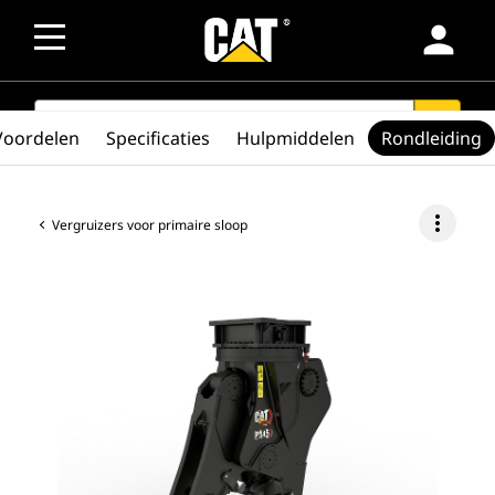
person
SEARCH
search
Voordelen
Specificaties
Hulpmiddelen
Rondleiding
more_vert
Vergruizers voor primaire sloop