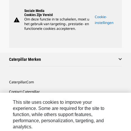
Sociale Media
Cookies Zijn Vereist
Cookie-
warning
Om deze functie in te schakelen, moet u
instellingen
het gebruik van targeting-, prestatie- en
functionele cookies accepteren.
Caterpillar Merken
Caterpillar.com
Contact Caterpillar
Mijn Marketingvoorkeuren
This site uses cookies to improve your
experience. Some are required for the site to
Site Map
function, while others support features,
performance, personalization, targeting, and
Cookie Settings
analytics.
Legal