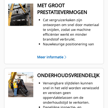
MET GROOT
PRESTATIEVERMOGEN
Cat vergruizerkaken zijn
ontworpen om snel door materiaal
te snijden, zodat uw machine
efficiënter werkt en minder
brandstof verbruikt.
Nauwkeurige positionering van
primaire vergruizerkaken met 360
graden rotatie en zicht op de
Meer informatie
beweegbare kaak tijdens het
slopen.
De SpeedBooster-klep zorgt voor
een actieve balans tussen snelheid
ONDERHOUDSVRIENDELIJK
en kracht, en levert snelle
cyclustijden en een sterke
Vervangbare slijtdelen kunnen
sluitkracht om de productiviteit te
snel in het veld worden verwisseld
helpen verhogen.
en vereisen geen
oppervlaktelassen om de
onderhoudstijd te verkorten.
Dagelijkse inspectie- en