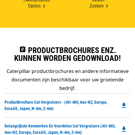
Opties
Zoeken
assignment
PRODUCTBROCHURES ENZ.
KUNNEN WORDEN GEDOWNLOAD!
Caterpillar productbrochures en andere informatieve
documenten zijn beschikbaar voor uw groeiende
bedrijf.
Do
Productbrochure Cat Vergruizers - (Afr-MO, Aus-NZ, Europa,
file_download
P
Eurazië, Japan, N-Am, Z-Am)
O
in
Do
Belangrijkste Kenmerken En Voordelen Cat Vergruizers (Afr-MO,
a
file_download
P
Aus-NZ, Europa, Eurazië, Japan, N-Am, Z-Am)
N