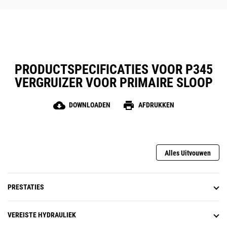
waardoor ze uw keuze zijn voor de
meest uiteenlopende
werkterreinen.
PRODUCTSPECIFICATIES VOOR P345
VERGRUIZER VOOR PRIMAIRE SLOOP
cloud_download
print
DOWNLOADEN
AFDRUKKEN
Alles Uitvouwen
PRESTATIES
VEREISTE HYDRAULIEK