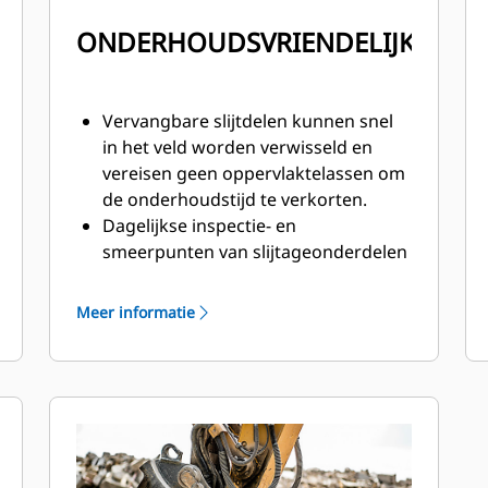
ONDERHOUDSVRIENDELIJK
Vervangbare slijtdelen kunnen snel
in het veld worden verwisseld en
vereisen geen oppervlaktelassen om
de onderhoudstijd te verkorten.
Dagelijkse inspectie- en
smeerpunten van slijtageonderdelen
zijn toegankelijk op maaiveldhoogte
terwijl de vergruizer nog op de
Meer informatie
machine gemonteerd is.
Voer onderhoud veilig uit met
gemakkelijke toegang via één
inspectiepaneel.
Hydraulische componenten zijn in de
behuizing afgeschermd tegen
schade, waardoor de stilstandtijd op