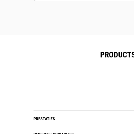
Zorg dat uw bedrijfsmiddelen
beveiligd zijn. Vergruizers met een
Asset Tracker verzenden een
waarschuwing als ze een eenvoudig
in te stellen terreingrens verlaten.
PRODUCTS
PRESTATIES