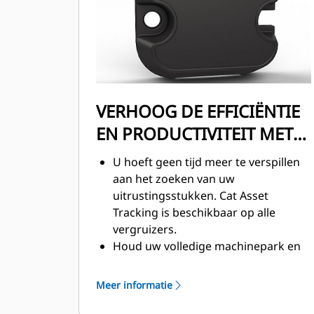
VERHOOG DE EFFICIËNTIE
EN PRODUCTIVITEIT MET
GEÏNTEGREERDE
U hoeft geen tijd meer te verspillen
TECHNOLOGIEËN
aan het zoeken van uw
uitrustingsstukken. Cat Asset
Tracking is beschikbaar op alle
vergruizers.
Houd uw volledige machinepark en
assortiment uitrustingsstukken in de
gaten vanuit één bron. Vergruizers
Meer informatie
met Asset Tracking kunnen binnen
VisionLink® worden bekeken.