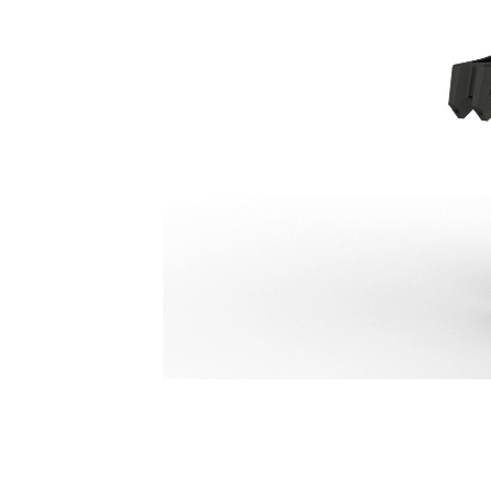
Secundaire Vergruizer P232
Voo
Model wijzigen