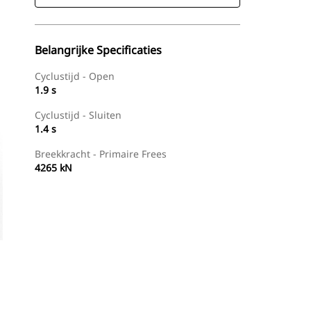
Belangrijke Specificaties
Cyclustijd - Open
1.9 s
Cyclustijd - Sluiten
1.4 s
Breekkracht - Primaire Frees
4265 kN
g
Dealer Zoeken
Prijsopgave Aanvragen