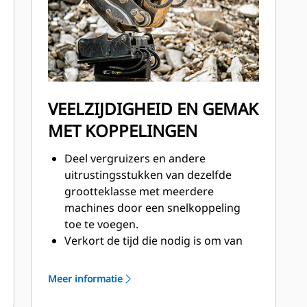
het werkterrein korter wordt.
VEELZIJDIGHEID EN GEMAK
MET KOPPELINGEN
Deel vergruizers en andere
uitrustingsstukken van dezelfde
grootteklasse met meerdere
machines door een snelkoppeling
toe te voegen.
Verkort de tijd die nodig is om van
uitrustingsstuk te wisselen
aanzienlijk door een snelkoppeling te
Meer informatie
gebruiken.
Snelkoppelingen voegen een nieuw