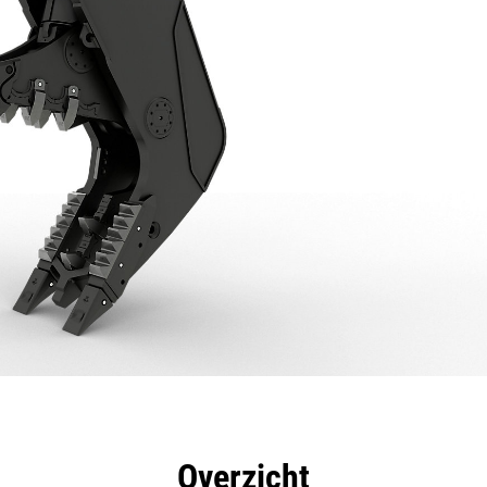
rdelen
Specificaties
Hulpmiddelen
Rondleidin
Overzicht