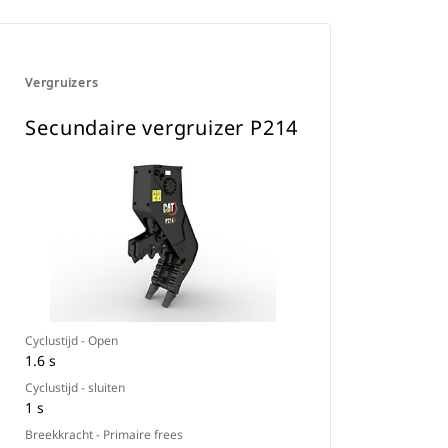
Vergruizers
Secundaire vergruizer P214
Cyclustijd - Open
1.6 s
Cyclustijd - sluiten
1 s
Breekkracht - Primaire frees