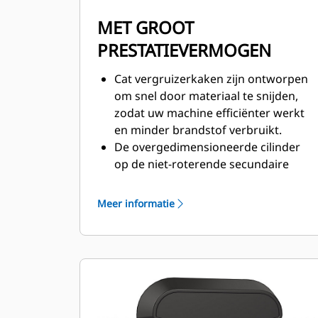
MET GROOT
PRESTATIEVERMOGEN
Cat vergruizerkaken zijn ontworpen
om snel door materiaal te snijden,
zodat uw machine efficiënter werkt
en minder brandstof verbruikt.
De overgedimensioneerde cilinder
op de niet-roterende secundaire
vergruizer levert een sterke
breekkracht om beton te verkleinen
Meer informatie
en betonijzer te scheiden.
De SpeedBooster-klep zorgt voor
een actieve balans tussen snelheid
en kracht, en levert snelle
cyclustijden en een sterke sluitkracht
om de productiviteit te helpen
verhogen.