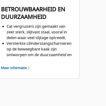
BETROUWBAARHEID EN
DUURZAAMHEID
Cat vergruizers zijn gemaakt van
zeer sterk, slijtvast staal, vooral in
delen waar veel slijtage optreedt.
Versterkte cilinderstangscharnieren
op de beweegbare kaak zijn
ontworpen om de duurzaamheid en
levensduur van de vergruizer te
verlengen.
Meer informatie
De C-vormige cilinderbeschermer
biedt extra bescherming bij het
slopen van beton.
Cat vergruizers zijn veelzijdig
inzetbaar in sloopwerkzaamheden,
waardoor ze uw keuze zijn voor de
meest uiteenlopende werkterreinen.