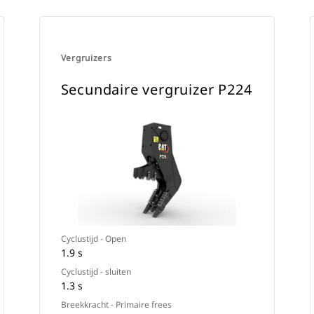
Vergruizers
Secundaire vergruizer P224
Cyclustijd - Open
1.9 s
Cyclustijd - sluiten
1.3 s
Breekkracht - Primaire frees