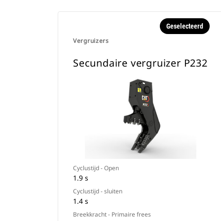
Geselecteerd
Vergruizers
Secundaire vergruizer P232
Cyclustijd - Open
1.9 s
Cyclustijd - sluiten
1.4 s
Breekkracht - Primaire frees