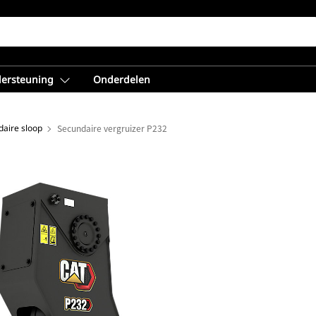
dersteuning
Onderdelen
daire sloop
Secundaire vergruizer P232