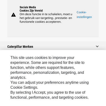
Sociale Media
Cookies Zijn Vereist
Cookie-
warning
Om deze functie in te schakelen, moet u
instellingen
het gebruik van targeting-, prestatie- en
functionele cookies accepteren.
Caterpillar Merken
This site uses cookies to improve your
experience. Some are required for the site to
Caterpillar.com
function, while others support features,
performance, personalization, targeting, and
Contact Caterpillar
analytics.
Mijn Marketingvoorkeuren
You can adjust your preferences anytime using
Cookie Settings.
Site Map
By selecting I Accept, you agree to the use of
Cookie Settings
functional, performance, and targeting cookies.
Legal