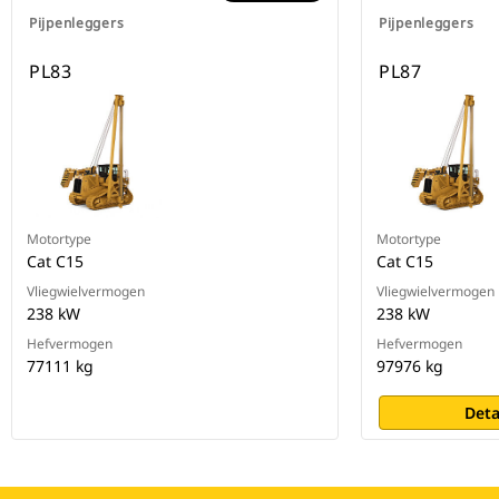
Pijpenleggers
Pijpenleggers
PL83
PL87
Motortype
Motortype
Cat C15
Cat C15
Vliegwielvermogen
Vliegwielvermogen
238 kW
238 kW
Hefvermogen
Hefvermogen
77111 kg
97976 kg
Deta