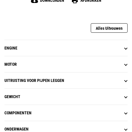
cloud_download
print
DOWNLOADEN
AFDRUKKEN
Alles Uitvouwen
ENGINE
MOTOR
UITRUSTING VOOR PIJPEN LEGGEN
GEWICHT
COMPONENTEN
ONDERWAGEN