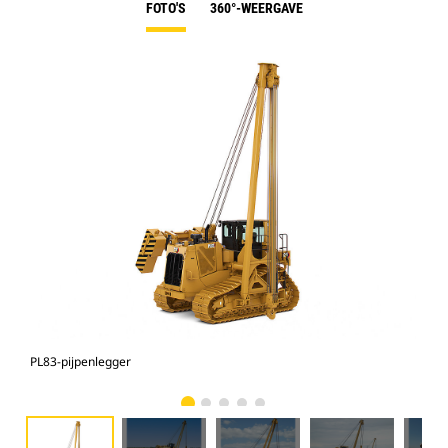
FOTO'S
360°-WEERGAVE
PL83-pijpenlegger
PL8