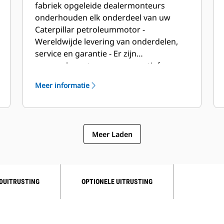
fabriek opgeleide dealermonteurs
onderhouden elk onderdeel van uw
Caterpillar petroleummotor -
Wereldwijde levering van onderdelen,
service en garantie - Er zijn
overeenkomsten voor preventief
onderhoud mogelijk waardoor
Meer informatie
reparaties uitgevoerd kunnen worden
voordat er daadwerkelijk defecten
optreden - defect opties S•O•Het SSM-
programma vergelijkt uw olie- en
Meer Laden
koelvloeistofmonsters met een aantal
Caterpillar normen voor de bepaling
van: - Interne conditie van
motorcomponenten - Aanwezigheid van
DUITRUSTING
OPTIONELE UITRUSTING
ongewenste vloeistoffen - Aanwezigheid
van nevenproducten verbranding -
Locatiespecifieke olieverversingsinterval