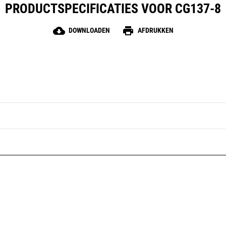
PRODUCTSPECIFICATIES VOOR CG137-8
cloud_download
print
DOWNLOADEN
AFDRUKKEN