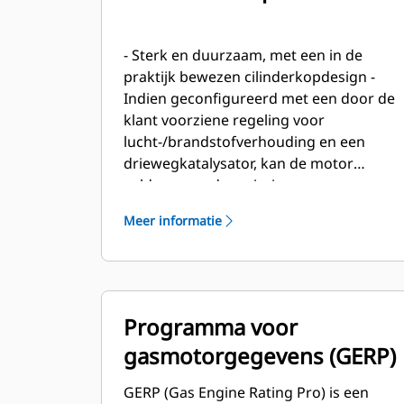
- Sterk en duurzaam, met een in de
praktijk bewezen cilinderkopdesign -
Indien geconfigureerd met een door de
klant voorziene regeling voor
lucht-/brandstofverhouding en een
driewegkatalysator, kan de motor
voldoen aan de emissienormen voor
NSPS en voor gebieden met lage
Meer informatie
luchtkwaliteit. - Geïntegreerd
bedieningspaneel voor gebruiker
vermindert de daadwerkelijk benodigde
tijd voor de motor - Bedieningspaneel
voor gebruiker maakt instellen en
Programma voor
onderhoud mogelijk zonder laptop -
gasmotorgegevens (GERP)
Draait op uiteenlopende reeks
brandstoffen en toerentallen bij elk
GERP (Gas Engine Rating Pro) is een
emissieniveau - Af fabriek geïnstalleerde