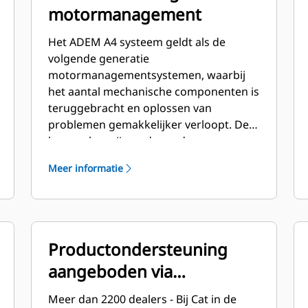
motormanagement
Het ADEM A4 systeem geldt als de
volgende generatie
motormanagementsystemen, waarbij
het aantal mechanische componenten is
teruggebracht en oplossen van
problemen gemakkelijker verloopt. De
kenmerken zijn onder andere: •
Elektronische ontsteking • Elektronische
Meer informatie
regeling/toerentalbediening • Start/stop
logica • Motorbescherming en -
bewaking
Productondersteuning
aangeboden via
wereldwijde Cat dealers
Meer dan 2200 dealers - Bij Cat in de