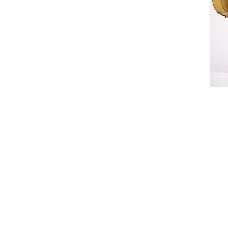
CG137-8
Voo
Model wijzigen