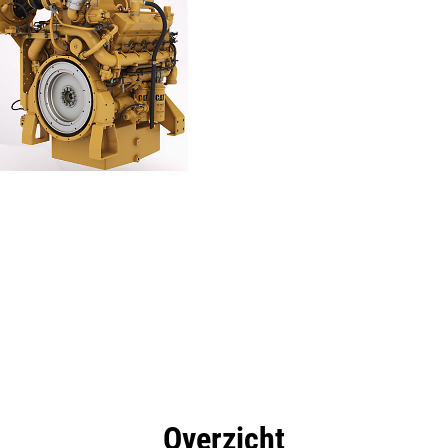
rdelen
Specificaties
Hulpmiddelen
Rondleidin
Overzicht