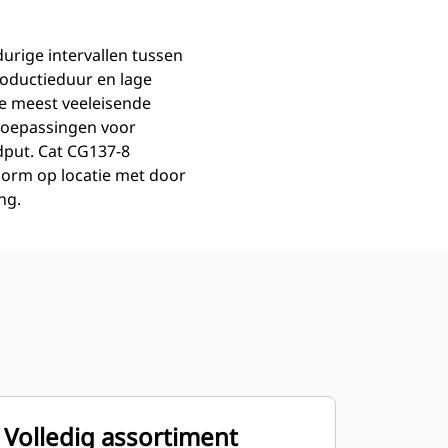
urige intervallen tussen
roductieduur en lage
de meest veeleisende
 toepassingen voor
dput. Cat CG137-8
norm op locatie met door
ng.
Volledig assortiment