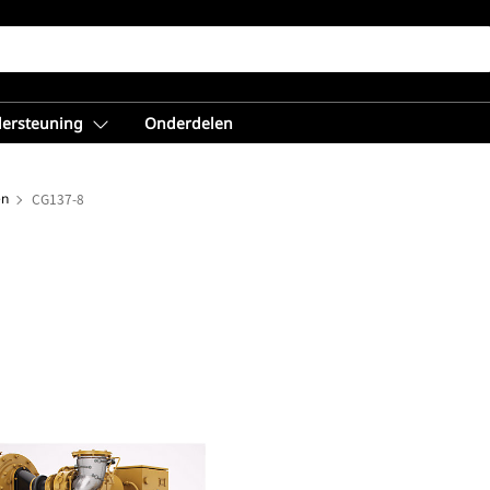
dersteuning
Onderdelen
en
CG137-8