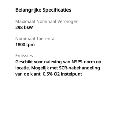
Belangrijke Specificaties
Maximaal Nominaal Vermogen
298 bkW
Nominaal Toerental
1800 tpm
Emissies
Geschikt voor naleving van NSPS-norm op
locatie. Mogelijk met SCR-nabehandeling
van de klant, 0,5% O2 instelpunt
g
Aanbiedingen
Dealer Zoeken
Prijsopgave Aanvrag