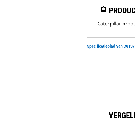
assignment
PRODUC
Caterpillar pro
Specificatieblad Van CG137
VERGEL