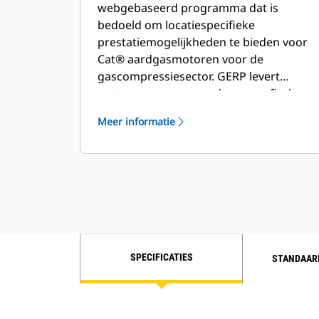
webgebaseerd programma dat is
componenten met enkel
bedoeld om locatiespecifieke
verbindingspunt vergemakkelijkt
prestatiemogelijkheden te bieden voor
verpakking
Cat® aardgasmotoren voor de
gascompressiesector. GERP levert
motorgegevens voor de geografische
hoogte van uw locatie, de
Meer informatie
omgevingstemperatuur, brandstof,
hitteafvoer door motorkoelvloeistof,
prestatiegegevens,
installatietekeningen, specificatiebladen
en pompgrafieken.
SPECIFICATIES
STANDAAR