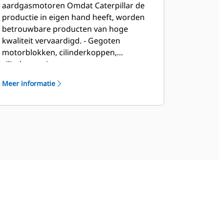
aardgasmotoren Omdat Caterpillar de
productie in eigen hand heeft, worden
betrouwbare producten van hoge
kwaliteit vervaardigd. - Gegoten
motorblokken, cilinderkoppen,
cilindervoeringen en
vliegwielmotorhuizen - Kritieke
Meer informatie
machinecomponenten - Assemblage
van complete motor