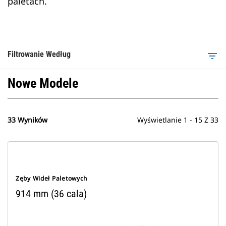
paletach.
Filtrowanie Według
filter_list
Nowe Modele
33 Wyników
Wyświetlanie 1 - 15 Z 33
Zęby Wideł Paletowych
914 mm (36 cala)