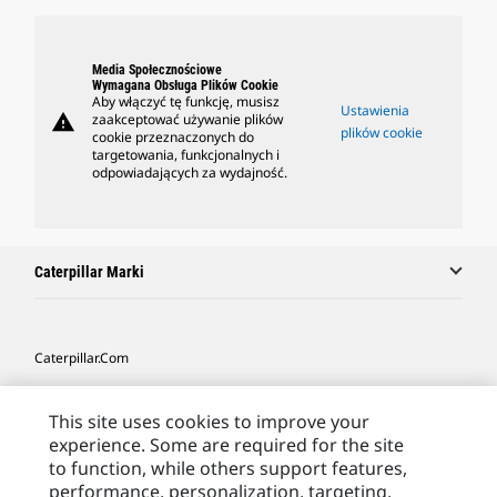
Media Społecznościowe
Wymagana Obsługa Plików Cookie
Aby włączyć tę funkcję, musisz
Ustawienia
warning
zaakceptować używanie plików
plików cookie
cookie przeznaczonych do
targetowania, funkcjonalnych i
odpowiadających za wydajność.
Caterpillar Marki
Caterpillar.com
Caterpillar Kontakt
This site uses cookies to improve your
Caterpillar Kontakt
experience. Some are required for the site
to function, while others support features,
Moje Preferencje Marketingowe
performance, personalization, targeting,