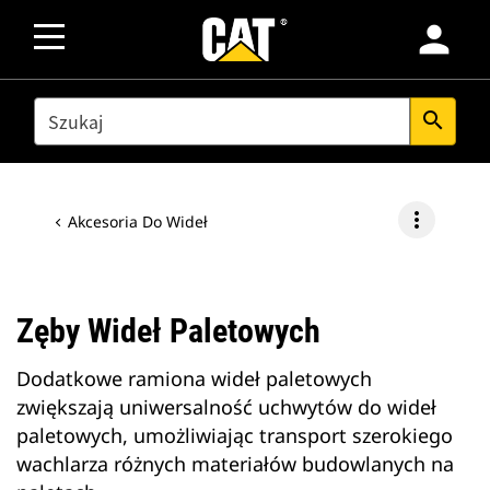
person
SEARCH
search
more_vert
Akcesoria Do Wideł
Zęby Wideł Paletowych
Dodatkowe ramiona wideł paletowych
zwiększają uniwersalność uchwytów do wideł
paletowych, umożliwiając transport szerokiego
wachlarza różnych materiałów budowlanych na