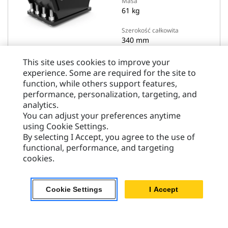
Masa
61 kg
Szerokość całkowita
340 mm
This site uses cookies to improve your
experience. Some are required for the site to
Wyświetl Szczegóły
function, while others support features,
performance, personalization, targeting, and
analytics.
You can adjust your preferences anytime
Porównaj modele
using Cookie Settings.
By selecting I Accept, you agree to the use of
functional, performance, and targeting
cookies.
Uchwyty
Cookie Settings
I Accept
Wspornik montażowy – CW20S/30S/40S