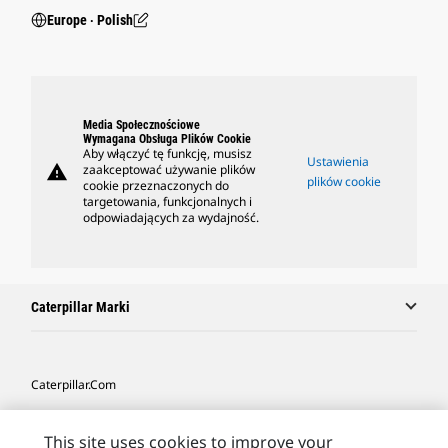
Europe ‧ Polish
Media Społecznościowe
Wymagana Obsługa Plików Cookie
Aby włączyć tę funkcję, musisz
Ustawienia
warning
zaakceptować używanie plików
plików cookie
cookie przeznaczonych do
targetowania, funkcjonalnych i
odpowiadających za wydajność.
Caterpillar Marki
Caterpillar.com
Caterpillar Kontakt
This site uses cookies to improve your