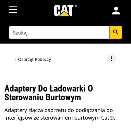
person
SEARCH
search
more_vert
Osprzęt Roboczy
Adaptery Do Ładowarki O
Sterowaniu Burtowym
Adaptery złącza osprzętu do podłączania do
interfejsów ze sterowaniem burtowym Cat®.