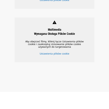
warning
Multimedia
Wymagana Obsługa Plików Cookie
Aby obejrzeć filmy, kliknij łącze Ustawienia plików
cookie i zaakceptuj stosowanie plików cookie
używanych do targetowania
Ustawienia plików cookie