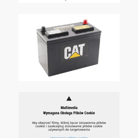
warning
Multimedia
Wymagana Obsługa Plików Cookie
Aby obejrzeć filmy, kliknij łącze Ustawienia plików
cookie i zaakceptuj stosowanie plików cookie
używanych do targetowania
Ustawienia plików cookie