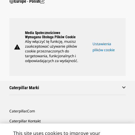
Europe ‧ Polish
Media Społecznościowe
Wymagana Obsługa Plików Cookie
Aby włączyć tę funkcję, musisz
Ustawienia
warning
zaakceptować używanie plików
plików cookie
cookie przeznaczonych do
targetowania, funkcjonalnych i
odpowiadających za wydajność.
Caterpillar Marki
Caterpillar.com
Caterpillar Kontakt
Caterpillar Kontakt
This site uses cookies to improve your