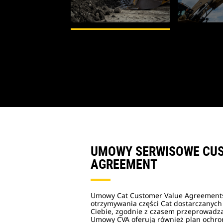
1
z
2
UMOWY SERWISOWE CU
AGREEMENT
Umowy Cat Customer Value Agreements 
otrzymywania części Cat dostarczanych
Ciebie, zgodnie z czasem przeprowadza
Umowy CVA oferują również plan ochron