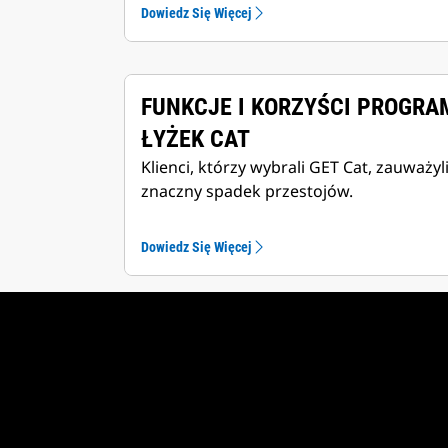
Dowiedz Się Więcej
FUNKCJE I KORZYŚCI PROGR
ŁYŻEK CAT
Klienci, którzy wybrali GET Cat, zauważyl
znaczny spadek przestojów.
Dowiedz Się Więcej