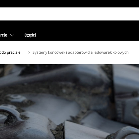
rcie
Części
 do prac ziemnych dla ładowarek kołowych
Systemy końcówek i adapterów dla ładowarek kołowych