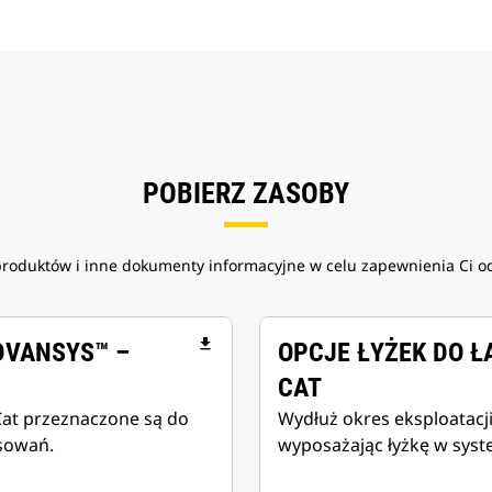
POBIERZ ZASOBY
roduktów i inne dokumenty informacyjne w celu zapewnienia Ci o
file_download
DVANSYS™ –
OPCJE ŁYŻEK DO 
CAT
Cat przeznaczone są do
Wydłuż okres eksploatacji 
sowań.
wyposażając łyżkę w syst