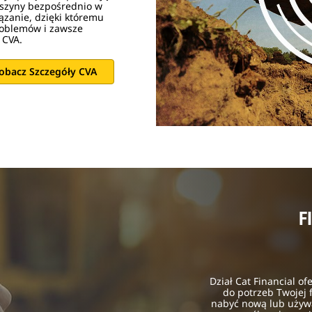
aszyny bezpośrednio w
ązanie, dzięki któremu
roblemów i zawsze
 CVA.
obacz Szczegóły CVA
F
Dział Cat Financial o
do potrzeb Twojej f
nabyć nową lub używ