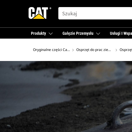
SEARCH
Produkty
Gałęzie Przemysłu
Usługi I Wspa
Oryginalne części Cat®
Osprzęt do prac ziemnych Cat
Osprzęt