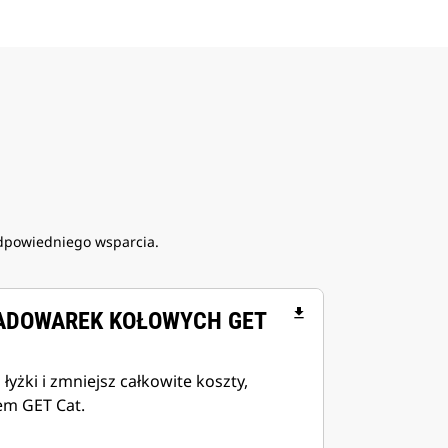
dpowiedniego wsparcia.
file_download
ŁADOWAREK KOŁOWYCH GET
łyżki i zmniejsz całkowite koszty,
em GET Cat.