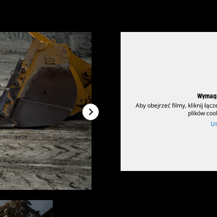
Wymaga
Aby obejrzeć filmy, kliknij łą
plików coo
Us