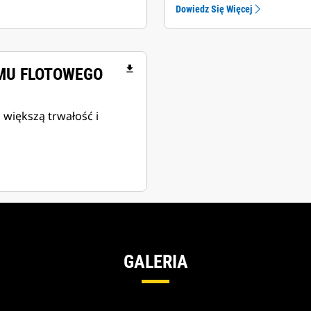
Dowiedz Się Więcej
file_download
AMU FLOTOWEGO
i większą trwałość i
GALERIA