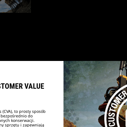
2
z
2
STOMER VALUE
(CVA), to prosty sposób
 bezpośrednio do
nych konserwacji.
y sprzętu i zapewniają