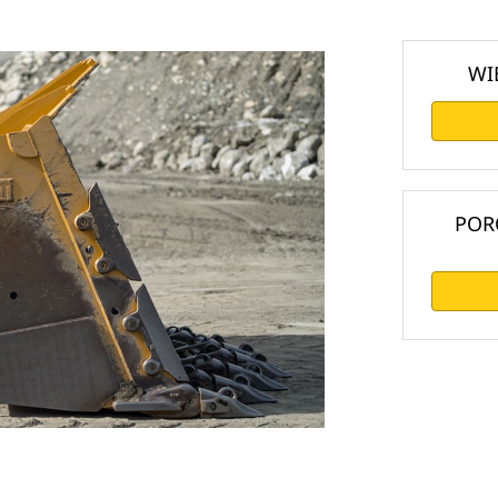
WI
POR