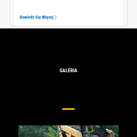
Dowiedz Się Więcej
GALERIA
Podwozie Do Kompaktowych
Ładowarek Gąsienicowych I
Wielozadaniowych