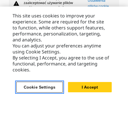
Ustawienia
warning
zaakceptować używanie plików
plików cookie
cookie przeznaczonych do
targetowania, funkcjonalnych i
This site uses cookies to improve your
odpowiadających za wydajność.
experience. Some are required for the site
to function, while others support features,
performance, personalization, targeting,
and analytics.
Caterpillar Marki
You can adjust your preferences anytime
using Cookie Settings.
By selecting I Accept, you agree to the use of
functional, performance, and targeting
Caterpillar.com
cookies.
Caterpillar Kontakt
Caterpillar Kontakt
Cookie Settings
I Accept
Moje Preferencje Marketingowe
Site Map
Cookie Settings
Legal