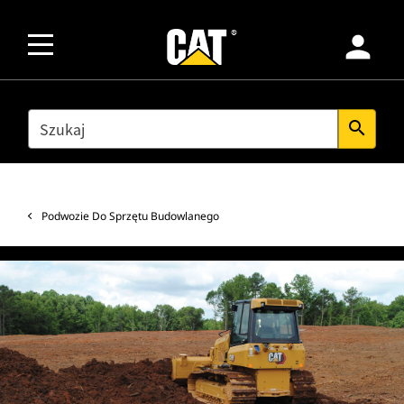
person
SEARCH
search
Podwozie Do Sprzętu Budowlanego