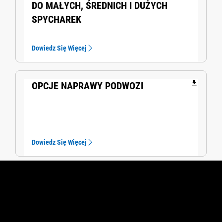
DO MAŁYCH, ŚREDNICH I DUŻYCH
SPYCHAREK
Dowiedz Się Więcej
file_download
OPCJE NAPRAWY PODWOZI
Dowiedz Się Więcej