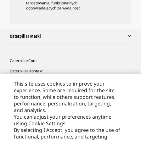
targetowania, funkcjonalnych i
odpowiadających za wydajność.
Caterpillar Marki
Caterpillar.com
Caterpillar Kontakt
Caterpillar Kontakt
This site uses cookies to improve your
experience. Some are required for the site
Moje Preferencje Marketingowe
to function, while others support features,
Site Map
performance, personalization, targeting,
and analytics.
Cookie Settings
You can adjust your preferences anytime
using Cookie Settings.
Legal
By selecting I Accept, you agree to the use of
Privacy
functional, performance, and targeting