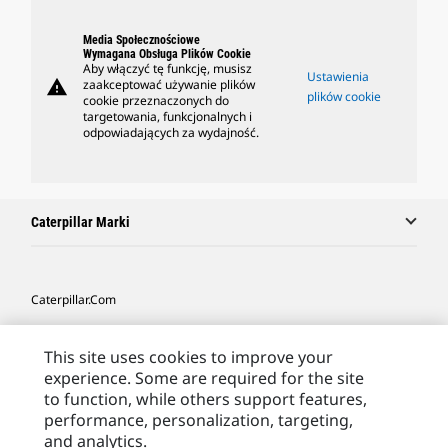
Media Społecznościowe
Wymagana Obsługa Plików Cookie
Aby włączyć tę funkcję, musisz
Ustawienia
warning
zaakceptować używanie plików
plików cookie
cookie przeznaczonych do
targetowania, funkcjonalnych i
odpowiadających za wydajność.
Caterpillar Marki
Caterpillar.com
Caterpillar Kontakt
This site uses cookies to improve your
Caterpillar Kontakt
experience. Some are required for the site
to function, while others support features,
Moje Preferencje Marketingowe
performance, personalization, targeting,
Site Map
and analytics.