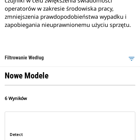
czujniki w celu zwiększenia świadomości
operatorów w zakresie środowiska pracy,
zmniejszenia prawdopodobieństwa wypadku i
zapobiegania nieuprawnionemu użyciu sprzętu.
Filtrowanie Według
filter_list
Nowe Modele
6 Wyników
Detect