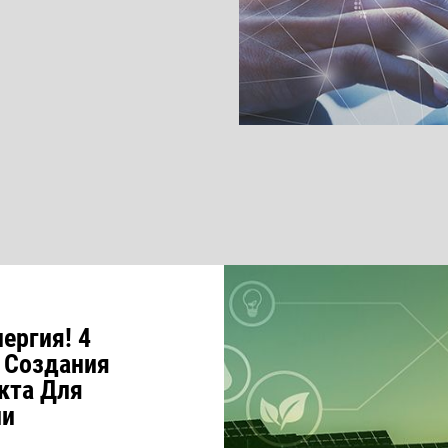
ергия! 4
 Создания
кта Для
ии