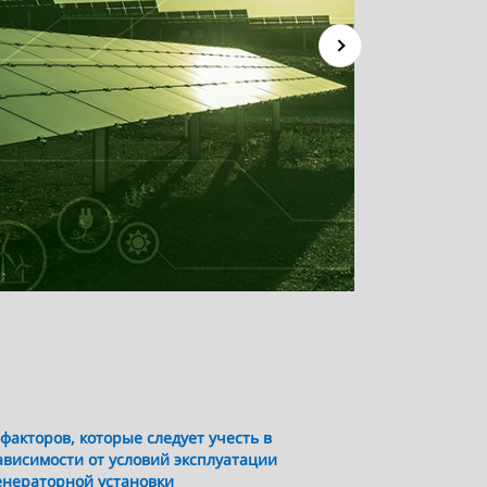
Охлаж
ее ра
р Род
компа
крити
следу
генер
 факторов, которые следует учесть в
ависимости от условий эксплуатации
енераторной установки