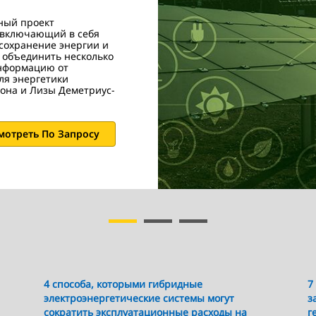
бный проект
 включающий в себя
сохранение энергии и
 объединить несколько
информацию от
ля энергетики
тона и Лизы Деметриус-
мотреть По Запросу
4 способа, которыми гибридные
7
электроэнергетические системы могут
з
сократить эксплуатационные расходы на
г