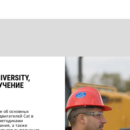
IVERSITY,
УЧЕНИЕ
е об основных
вигателей Cat в
с методиками
ания, а также
тивного выполнения