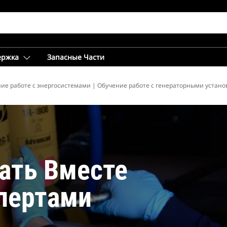
ержка
Запасные Части
я Федерация
ие работе с энергосистемами | Обучение работе с генераторными устан
ать Вместе
пертами