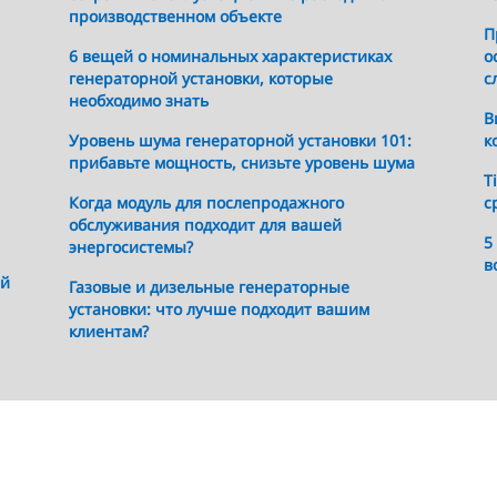
производственном объекте
П
6 вещей о номинальных характеристиках
о
генераторной установки, которые
с
необходимо знать
В
Уровень шума генераторной установки 101:
к
прибавьте мощность, снизьте уровень шума
T
Когда модуль для послепродажного
с
обслуживания подходит для вашей
5
энергосистемы?
в
ей
Газовые и дизельные генераторные
установки: что лучше подходит вашим
клиентам?