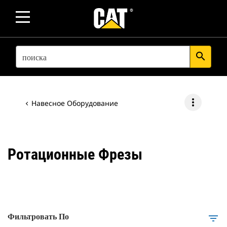
SEARCH
search
more_vert
Навесное Оборудование
Ротационные Фрезы
Фильтровать По
filter_list