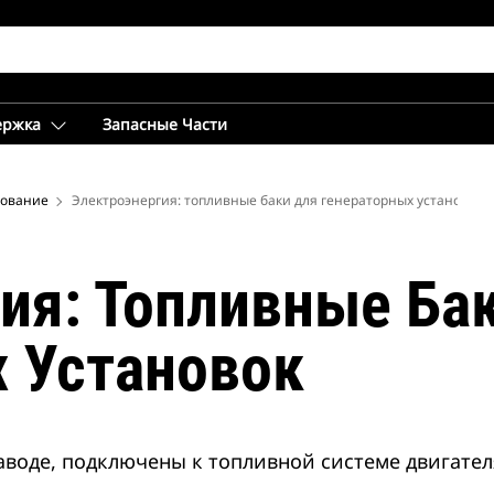
ержка
Запасные Части
дование
Электроэнергия: топливные баки для генераторных установок
ия: Топливные Ба
 Установок
аводе, подключены к топливной системе двигател