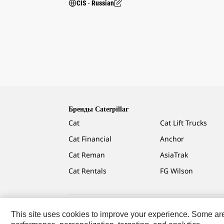
CIS ‧ Russian
Бренды Caterpillar
Cat
Cat Lift Trucks
Cat Financial
Anchor
Cat Reman
AsiaTrak
Cat Rentals
FG Wilson
This site uses cookies to improve your experience. Some are r
Caterpillar.com
Связаться С Caterpillar
Карта Сай