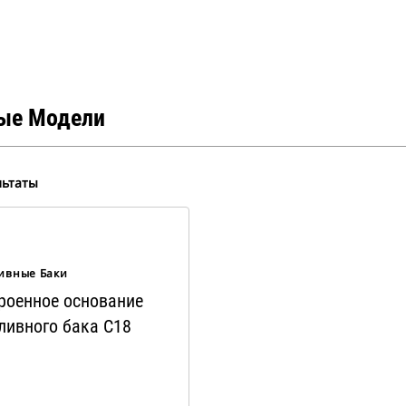
ые Модели
льтаты
ивные Баки
роенное основание
ливного бака C18