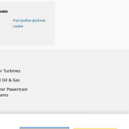
ookie
Настройки файлов
cookie
ar Turbines
 Oil & Gas
ner Powertrain
tems
 Личных Данных