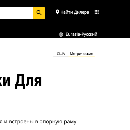
place
apps
Найти Дилера
search
Eurasia-Русский
США
Метрические
ки Для
я и встроены в опорную раму