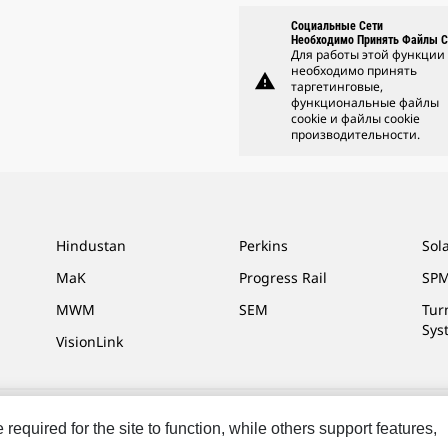
Социальные Сети
Необходимо Принять Файлы C
Для работы этой функции
необходимо принять
warning
таргетинговые,
функциональные файлы
cookie и файлы cookie
производительности.
Hindustan
Perkins
Sol
MaK
Progress Rail
SPM
MWM
SEM
Tur
Sys
VisionLink
equired for the site to function, while others support features,
та
Cookie Settings
Юридическая Информация
Конфиденциальность