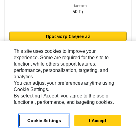
Частота
50 Гц
Просмотр Сведений
This site uses cookies to improve your
Сравнить модели
experience. Some are required for the site to
function, while others support features,
performance, personalization, targeting, and
analytics.
You can adjust your preferences anytime using
Cookie Settings.
Дизельные Генераторные Установки
By selecting I Accept, you agree to the use of
functional, performance, and targeting cookies.
C1.5 (50 Гц)
Cookie Settings
I Accept
Стратегия расхода топлива /
уменьшения количества
выбросов