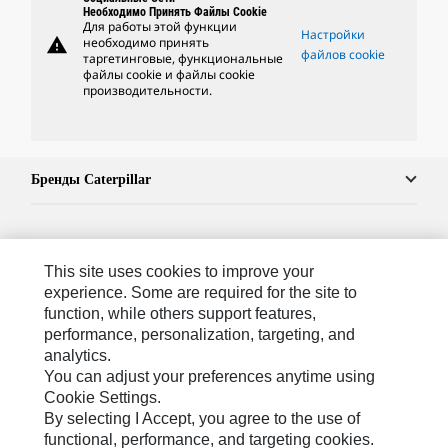
Необходимо Принять Файлы Cookie
Для работы этой функции
Настройки
warning
необходимо принять
файлов cookie
таргетинговые, функциональные
файлы cookie и файлы cookie
производительности.
Бренды Caterpillar
Caterpillar.com
This site uses cookies to improve your
Связаться С Caterpillar
experience. Some are required for the site to
function, while others support features,
Карта Сайта
performance, personalization, targeting, and
analytics.
Cookie Settings
You can adjust your preferences anytime using
Юридическая Информация
Cookie Settings.
By selecting I Accept, you agree to the use of
Конфиденциальность Личных Данных
functional, performance, and targeting cookies.