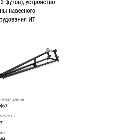
13 футов), устройство
ны навесного
рудования ИT
ритная длина
 фут
тимость
кг
ина
мм