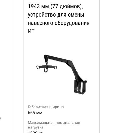
1943 мм (77 дюймов),
устройство для смены
навесного оборудования
ИT
Габаритная ширина
665 мм
й
Максимальная номинальная
нагрузка
1500 кг