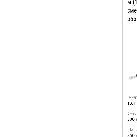
м (
сме
обо
Габа
13.1
Вмес
500 
Шир
850 