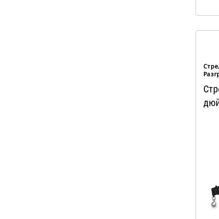
Стре
Разг
Стр
дюй