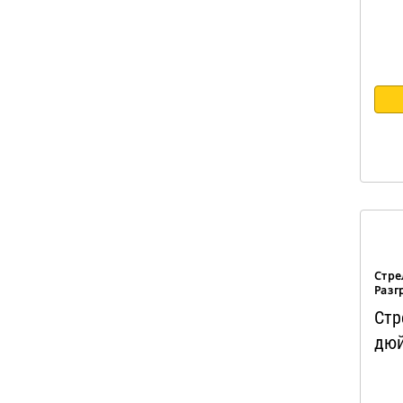
Стре
Разг
Стр
дюй