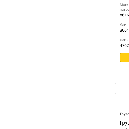
Макс
нагру
8616
Длин
3061
Длин
4762
Груз
Гру