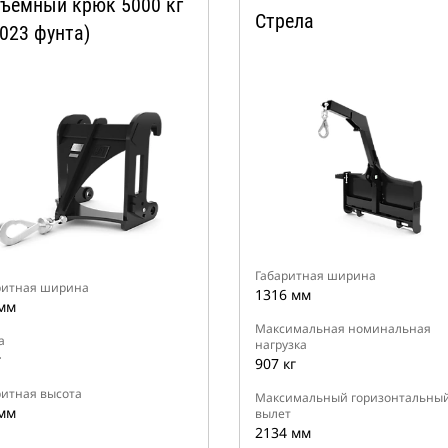
ъемный крюк 5000 кг
Стрела
 023 фунта)
Габаритная ширина
ритная ширина
1316 мм
мм
Максимальная номинальная
а
нагрузка
г
907 кг
ритная высота
Максимальный горизонтальны
мм
вылет
2134 мм