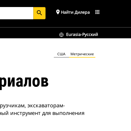
place
apps
Найти Дилера
search
Eurasia-Русский
США
Метрические
ериалов
рузчикам, экскаваторам-
зный инструмент для выполнения