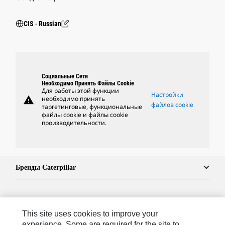
CIS ‧ Russian
Социальные Сети
Необходимо Принять Файлы Cookie
Для работы этой функции
Настройки
warning
необходимо принять
файлов cookie
таргетинговые, функциональные
файлы cookie и файлы cookie
производительности.
Бренды Caterpillar
Caterpillar.com
This site uses cookies to improve your
Связаться С Caterpillar
experience. Some are required for the site to