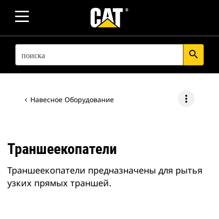
SEARCH
search
more_vert
Навесное Оборудование
Траншеекопатели
Траншеекопатели предназначены для рытья
узких прямых траншей.