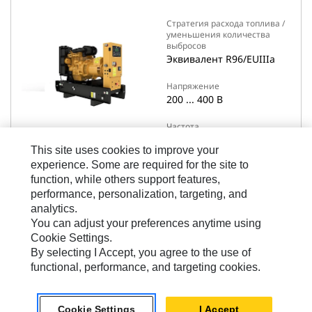
Стратегия расхода топлива /
уменьшения количества
выбросов
Эквивалент R96/EUIIIa
Напряжение
200 ... 400 В
Частота
50 Гц
This site uses cookies to improve your
experience. Some are required for the site to
function, while others support features,
performance, personalization, targeting, and
Просмотр Сведений
analytics.
You can adjust your preferences anytime using
Cookie Settings.
Сравнить модели
By selecting I Accept, you agree to the use of
functional, performance, and targeting cookies.
Cookie Settings
I Accept