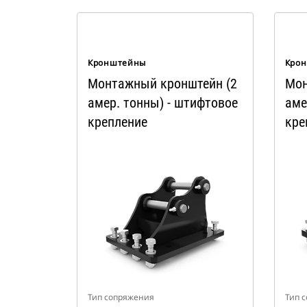
Кронштейны
Кро
Монтажный кронштейн (2
Мон
амер. тонны) - штифтовое
аме
крепление
кре
Тип сопряжения
Тип 