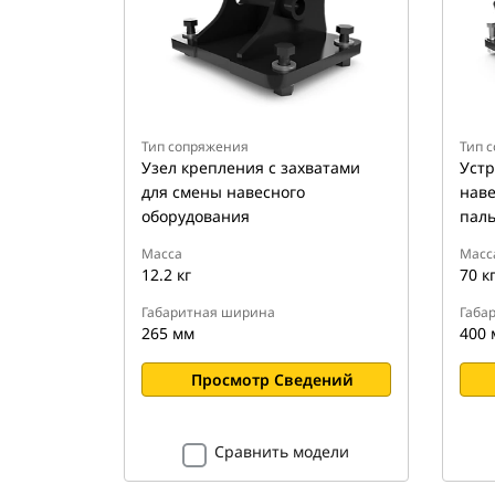
Тип сопряжения
Тип 
Узел крепления с захватами
Устр
для смены навесного
наве
оборудования
пал
Масса
Масс
12.2 кг
70 к
Габаритная ширина
Габа
265 мм
400 
Просмотр Сведений
Сравнить модели