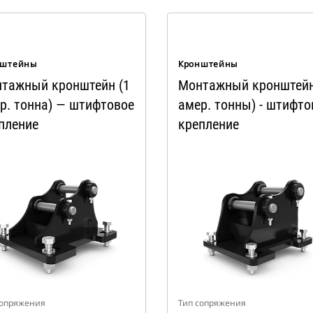
нштейны
Кронштейны
тажный кронштейн (1
Монтажный кронштейн
р. тонна) — штифтовое
амер. тонны) - штифто
пление
крепление
сопряжения
Тип сопряжения