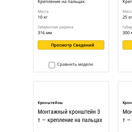
Крепление на пальцах
Креп
Масса
Масс
10 кг
25 к
Габаритная ширина
Габа
316 мм
300 
Просмотр Сведений
Сравнить модели
Кронштейны
Кро
Монтажный кронштейн 3
Мон
т — крепление на пальцах
т —