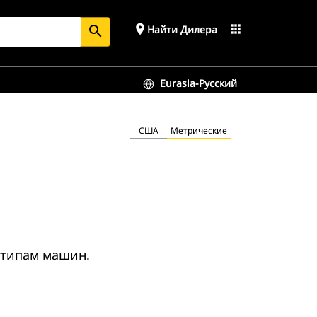
place
apps
Найти Дилера
search
Eurasia-Русский
США
Метрические
 типам машин.