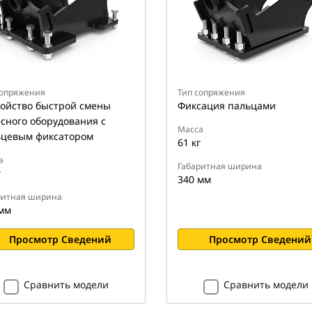
сопряжения
Тип сопряжения
ойство быстрой смены
Фиксация пальцами
сного оборудования с
Масса
ьцевым фиксатором
61 кг
а
Габаритная ширина
г
340 мм
ритная ширина
мм
Просмотр Сведений
Просмотр Сведений
Сравнить модели
Сравнить модели