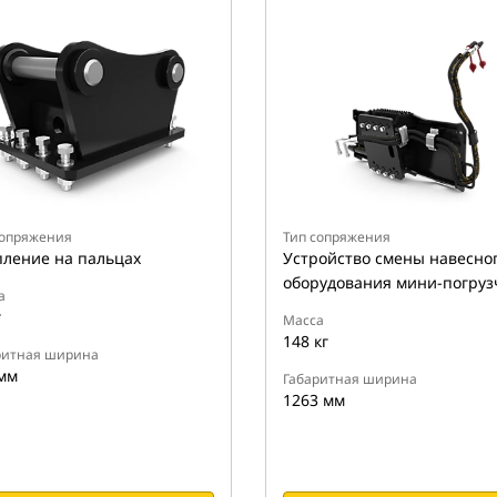
сопряжения
Тип сопряжения
ление на пальцах
Устройство смены навесно
оборудования мини-погруз
а
г
Масса
148 кг
ритная ширина
мм
Габаритная ширина
1263 мм