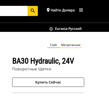
place
apps
Найти Дилера
search
Eurasia-Русский
США
Метрические
BA30 Hydraulic, 24V
Поворотные Щетки
Купить Сейчас