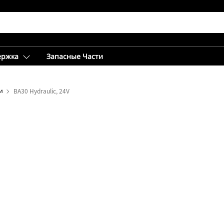
ержка
Запасные Части
и
BA30 Hydraulic, 24V