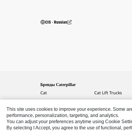
CIS ‧ Russian
Бренды Caterpillar
Cat
Cat Lift Trucks
Cat Financial
Anchor
This site uses cookies to improve your experience. Some are r
Cat Reman
AsiaTrak
performance, personalization, targeting, and analytics.
Cat Rentals
FG Wilson
You can adjust your preferences anytime using Cookie Setti
By selecting I Accept, you agree to the use of functional, pe