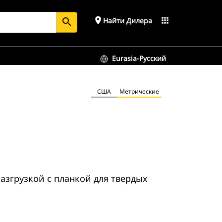
place
apps
Найти Дилера
search
Eurasia-Русский
США
Метрические
азгрузкой с планкой для твердых