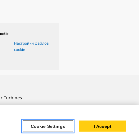
ookie
Настройки файлов
cookie
ar Turbines
 Oil & Gas
ner Powertrain
tems
Cookie Settings
I Accept