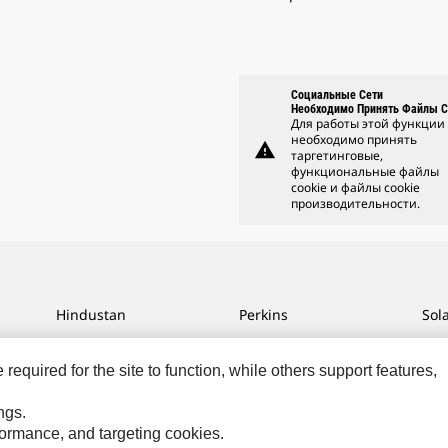
Социальные Сети
Необходимо Принять Файлы C
Для работы этой функции
необходимо принять
warning
таргетинговые,
функциональные файлы
cookie и файлы cookie
производительности.
Hindustan
Perkins
Sol
MaK
Progress Rail
SPM
equired for the site to function, while others support features,
MWM
SEM
Tur
Sys
VisionLink
ngs.
rformance, and targeting cookies.