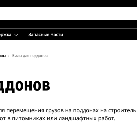
ержка
Запасные Части
илы
Вилы для поддонов
ддонов
ля перемещения грузов на поддонах на строител
от в питомниках или ландшафтных работ.