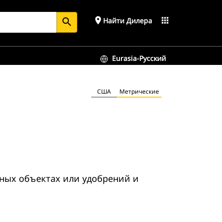
place
apps
Найти Дилера
search
Eurasia-Русский
США
Метрические
ьных объектах или удобрений и