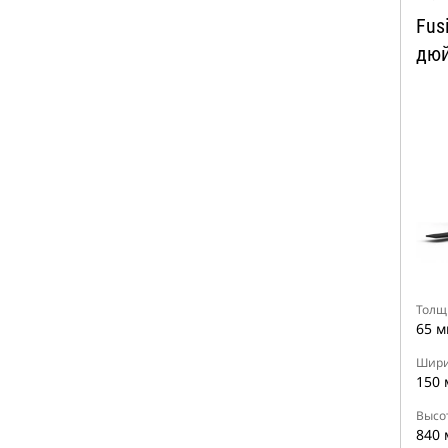
Fus
дюй
Толщ
65 м
Шири
150 
Высо
840 