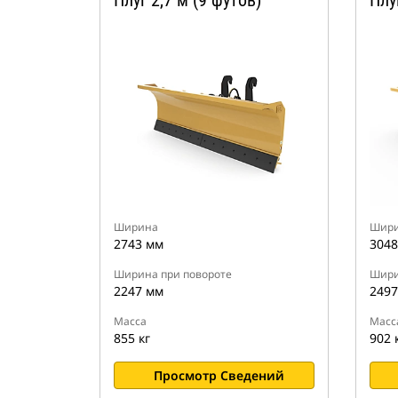
Плуг 2,7 м (9 футов)
Плу
Ширина
Шир
2743 мм
3048
Ширина при повороте
Шири
2247 мм
2497
Масса
Масс
855 кг
902 
Просмотр Сведений