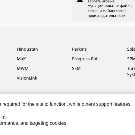
таргетинговые,
функциональные файлы
cookie и файлы cookie
производительности.
Hindustan
Perkins
Sol
MaK
Progress Rail
SPM
MWM
SEM
Tur
Sys
VisionLink
equired for the site to function, while others support features,
та
Cookie Settings
Юридическая Информация
Конфиденциальность
ngs.
ны.
rformance, and targeting cookies.