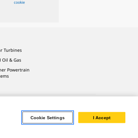
cookie
ar Turbines
 Oil & Gas
ner Powertrain
tems
 Личных Данных
Cookie Settings
I Accept