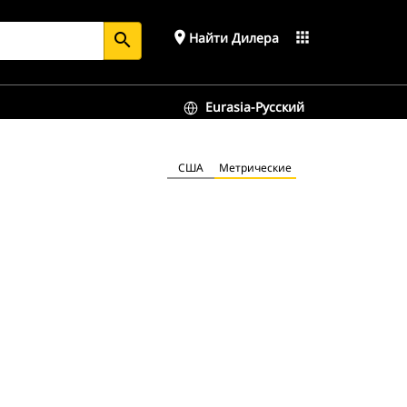
place
apps
Найти Дилера
search
Eurasia-Русский
США
Метрические