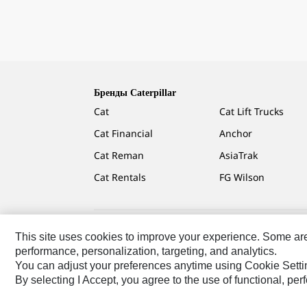
Бренды Caterpillar
Cat
Cat Lift Trucks
Cat Financial
Anchor
Cat Reman
AsiaTrak
Cat Rentals
FG Wilson
This site uses cookies to improve your experience. Some are r
Caterpillar.com
Связаться С Caterpillar
Карта Сай
performance, personalization, targeting, and analytics.
You can adjust your preferences anytime using Cookie Setti
CIS - Russian
© 2026 Caterpillar. Все права сохране
By selecting I Accept, you agree to the use of functional, pe