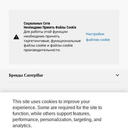
Социальные Сети
Необходимо Принять Файлы Cookie
Для работы этой функции
Настройки
warning
необходимо принять
файлов cookie
таргетинговые, функциональные
файлы cookie и файлы cookie
производительности.
Бренды Caterpillar
Caterpillar.com
This site uses cookies to improve your
Связаться С Caterpillar
experience. Some are required for the site to
function, while others support features,
Карта Сайта
performance, personalization, targeting, and
analytics.
Cookie Settings