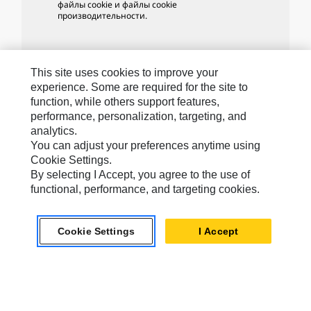
файлы cookie и файлы cookie
производительности.
This site uses cookies to improve your
Бренды Caterpillar
experience. Some are required for the site to
function, while others support features,
performance, personalization, targeting, and
analytics.
Caterpillar.com
You can adjust your preferences anytime using
Связаться С Caterpillar
Cookie Settings.
By selecting I Accept, you agree to the use of
Карта Сайта
functional, performance, and targeting cookies.
Cookie Settings
Юридическая Информация
Cookie Settings
I Accept
Конфиденциальность Личных Данных
CIS - Russian
© 2026 Caterpillar. Все права сохранены.