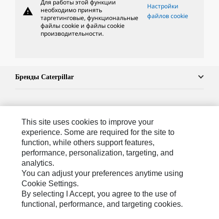
Для работы этой функции
Настройки
warning
необходимо принять
файлов cookie
таргетинговые, функциональные
файлы cookie и файлы cookie
производительности.
Бренды Caterpillar
Caterpillar.com
This site uses cookies to improve your
Связаться С Caterpillar
experience. Some are required for the site to
function, while others support features,
Карта Сайта
performance, personalization, targeting, and
analytics.
Cookie Settings
You can adjust your preferences anytime using
Юридическая Информация
Cookie Settings.
By selecting I Accept, you agree to the use of
Конфиденциальность Личных Данных
functional, performance, and targeting cookies.