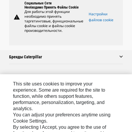
Социальные Сети
Необходимо Принять Файлы Cookie
Для работы этой функции
Настройки
warning
необходимо принять
файлов cookie
таргетинговые, функциональные
файлы cookie и файлы cookie
производительности.
Бренды Caterpillar
Caterpillar.com
This site uses cookies to improve your
Связаться С Caterpillar
experience. Some are required for the site to
function, while others support features,
Карта Сайта
performance, personalization, targeting, and
analytics.
Cookie Settings
You can adjust your preferences anytime using
Юридическая Информация
Cookie Settings.
By selecting I Accept, you agree to the use of
Конфиденциальность Личных Данных