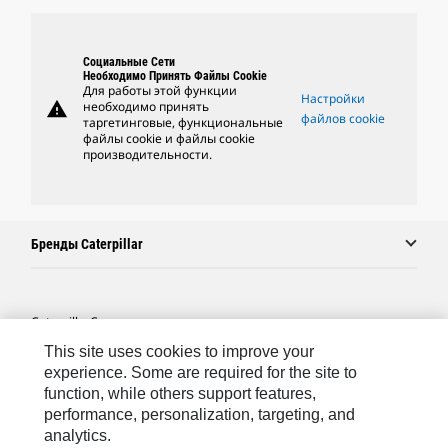
Социальные Сети
Необходимо Принять Файлы Cookie
Для работы этой функции
Настройки
warning
необходимо принять
файлов cookie
таргетинговые, функциональные
файлы cookie и файлы cookie
производительности.
Бренды Caterpillar
Caterpillar.com
This site uses cookies to improve your
Связаться С Caterpillar
experience. Some are required for the site to
Карта Сайта
function, while others support features,
performance, personalization, targeting, and
Cookie Settings
analytics.